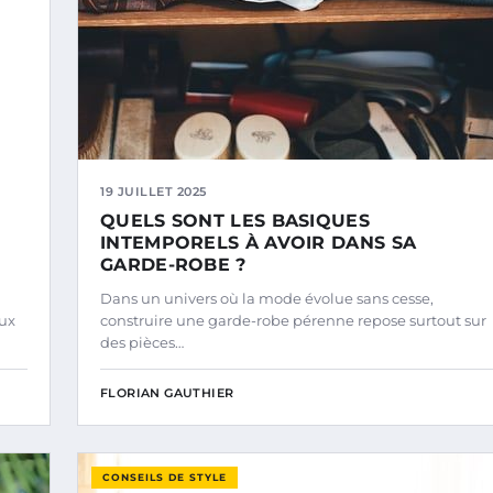
19 JUILLET 2025
QUELS SONT LES BASIQUES
INTEMPORELS À AVOIR DANS SA
GARDE-ROBE ?
Dans un univers où la mode évolue sans cesse,
eux
construire une garde-robe pérenne repose surtout sur
des pièces…
FLORIAN GAUTHIER
CONSEILS DE STYLE