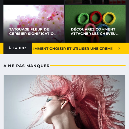
ASTUCES
ESSAYER
TATOUAGE FLEUR DE
DÉCOUVREZ COMMENT
CERISIER SIGNIFICATION
ATTACHER LES CHEVEUX
: LE SYMBOLE ÉPHÉMÈRE
AVEC STYLE EN 2026 :
QUI INSPIRE EN 2026
ASTUCES ET TENDANCES
 DOULEUR : COMMENT CHOISIR ET UTILISER UNE CRÈME ANESTHÉS
À LA UNE
À NE PAS MANQUER