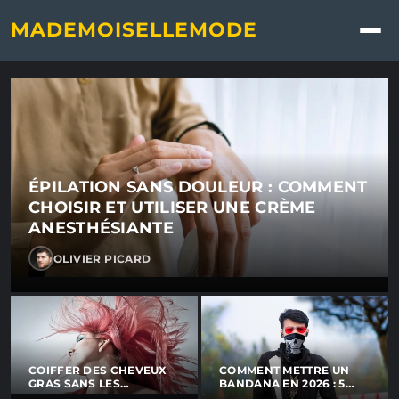
Mademoisellemode - Blog d'a
MADEMOISELLEMODE
ÉPILATION SANS DOULEUR : COMMENT
CHOISIR ET UTILISER UNE CRÈME
ANESTHÉSIANTE
OLIVIER PICARD
COIFFER DES CHEVEUX
COMMENT METTRE UN
GRAS SANS LES
BANDANA EN 2026 : 5
ALOURDIR : NOS
STYLES TENDANCE À