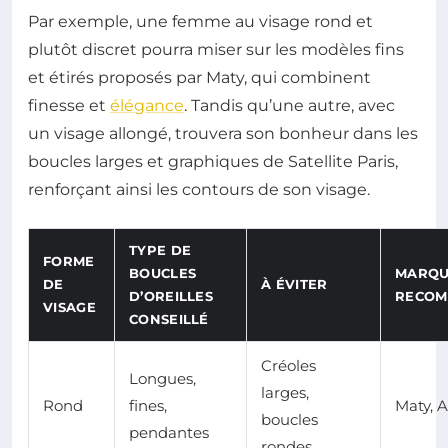
Par exemple, une femme au visage rond et
plutôt discret pourra miser sur les modèles fins
et étirés proposés par Maty, qui combinent
finesse et
élégance
. Tandis qu’une autre, avec
un visage allongé, trouvera son bonheur dans les
boucles larges et graphiques de Satellite Paris,
renforçant ainsi les contours de son visage.
TYPE DE
FORME
BOUCLES
MARQU
DE
À ÉVITER
D’OREILLES
RECOM
VISAGE
CONSEILLÉ
Créoles
Longues,
larges,
Rond
fines,
Maty, 
boucles
pendantes
rondes