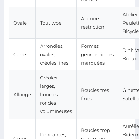
Atelier
Aucune
Ovale
Tout type
Paulet
restriction
Bicycle
Arrondies,
Formes
Dinh V
Carré
ovales,
géométriques
Bijoux
créoles fines
marquées
Créoles
larges,
Boucles très
Ginett
Allongé
boucles
fines
Satelli
rondes
volumineuses
Aurélie
Boucles trop
Pendantes,
Biderm
Cœur
courtes ou