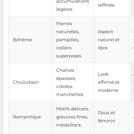
accumulations
raffinée
légères
Pierres
naturelles,
Aspect
Bohème
pampilles,
naturel et
colliers
libre
superposés
Chaînes
Look
épaisses,
Chic/urbain
affirmé et
créoles,
moderne
manchettes
Motifs délicats,
Doux et
Romantique
gravures fines,
féminin
médaillons