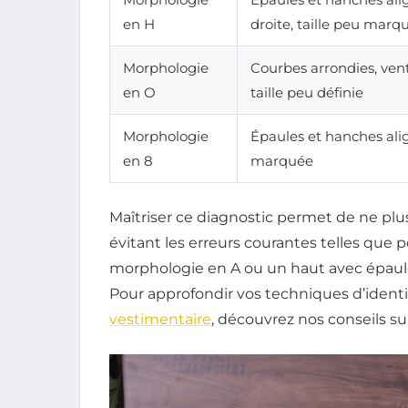
en H
droite, taille peu marq
Morphologie
Courbes arrondies, ven
en O
taille peu définie
Morphologie
Épaules et hanches align
en 8
marquée
Maîtriser ce diagnostic permet de ne plu
évitant les erreurs courantes telles que
morphologie en A ou un haut avec épaul
Pour approfondir vos techniques d’identi
vestimentaire
, découvrez nos conseils s