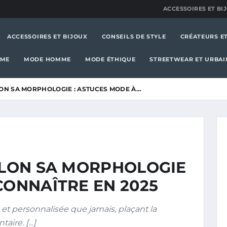
ACCESSOIRES ET BI
ACCESSOIRES ET BIJOUX
CONSEILS DE STYLE
CRÉATEURS E
MME
MODE HOMME
MODE ÉTHIQUE
STREETWEAR ET URBAI
LON SA MORPHOLOGIE : ASTUCES MODE À…
SELON SA MORPHOLOGIE
CONNAÎTRE EN 2025
 et personnalisée que jamais, plaçant la
aire. […]