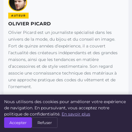
AUTEUR
OLIVIER PICARD
Olivier Picard est un journaliste spécialisé dans les
univers de la mode, du bijou et du conseil en image.
Fort de quinze années d’expérience, il a couvert
l’actualité des créateurs indépendants et des grandes
maisons, ainsi que les tendances en matière
d’accessoires et de style vestimentaire. Son regard
associe une connaissance technique des matériaux à
une approche pratique des codes du vêtement et de
l’ornement.
VOIR TOUS LES ARTICLES
Nous utilisons des cookies pour améliorer votre expérience
de navigation. En poursuivant, vous acceptez notre
politique de confidentialité.
En savoir plus
ARTICLES SIMILAIRES
Accepter
Refuser