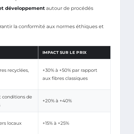
 et développement
autour de procédés
rantir la conformité aux normes éthiques et
IMPACT SUR LE PRIX
res recyclées,
+30% à +50% par rapport
aux fibres classiques
t conditions de
+20% à +40%
s
iers locaux
+15% à +25%