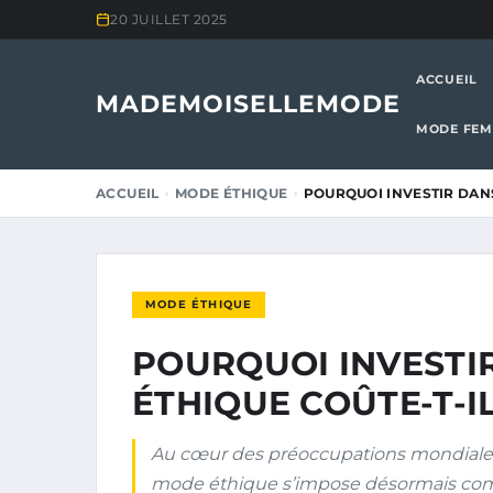
20 JUILLET 2025
ACCUEIL
MADEMOISELLEMODE
MODE FE
ACCUEIL
MODE ÉTHIQUE
POURQUOI INVESTIR DANS
MODE ÉTHIQUE
POURQUOI INVESTI
ÉTHIQUE COÛTE-T-I
Au cœur des préoccupations mondiales
mode éthique s’impose désormais com