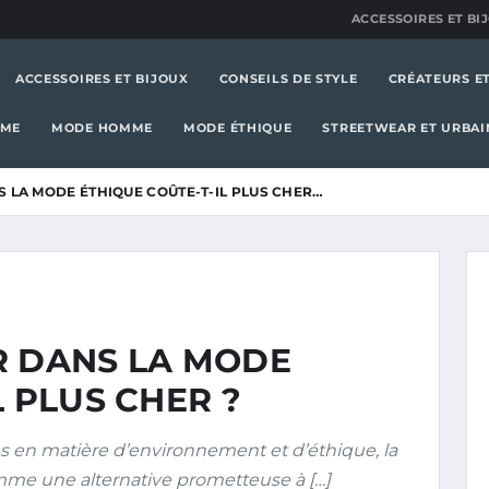
ACCESSOIRES ET BI
ACCESSOIRES ET BIJOUX
CONSEILS DE STYLE
CRÉATEURS E
MME
MODE HOMME
MODE ÉTHIQUE
STREETWEAR ET URBAI
 LA MODE ÉTHIQUE COÛTE-T-IL PLUS CHER…
R DANS LA MODE
L PLUS CHER ?
 en matière d’environnement et d’éthique, la
me une alternative prometteuse à […]