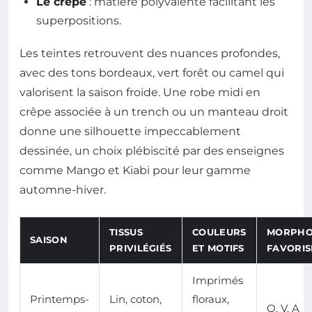
Le crêpe
: matière polyvalente facilitant les
superpositions.
Les teintes retrouvent des nuances profondes,
avec des tons bordeaux, vert forêt ou camel qui
valorisent la saison froide. Une robe midi en
crêpe associée à un trench ou un manteau droit
donne une silhouette impeccablement
dessinée, un choix plébiscité par des enseignes
comme Mango et Kiabi pour leur gamme
automne-hiver.
TISSUS
COULEURS
MORPHO
SAISON
PRIVILÉGIÉS
ET MOTIFS
FAVORIS
Imprimés
Printemps-
Lin, coton,
floraux,
O, V, A