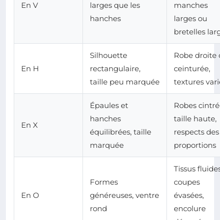
En V
larges que les
manches
hanches
larges ou
bretelles lar
Silhouette
Robe droite
En H
rectangulaire,
ceinturée,
taille peu marquée
textures var
Épaules et
Robes cintré
hanches
taille haute,
En X
équilibrées, taille
respects des
marquée
proportions
Tissus fluides
Formes
coupes
En O
généreuses, ventre
évasées,
rond
encolure