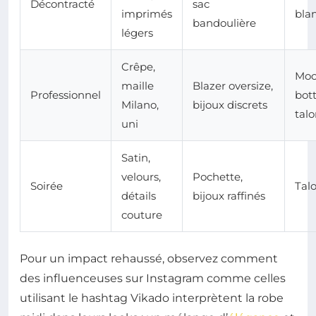
Décontracté
sac
imprimés
bla
bandoulière
légers
Crêpe,
Moc
maille
Blazer oversize,
Professionnel
bot
Milano,
bijoux discrets
tal
uni
Satin,
velours,
Pochette,
Soirée
Talo
détails
bijoux raffinés
couture
Pour un impact rehaussé, observez comment
des influenceuses sur Instagram comme celles
utilisant le hashtag Vikado interprètent la robe