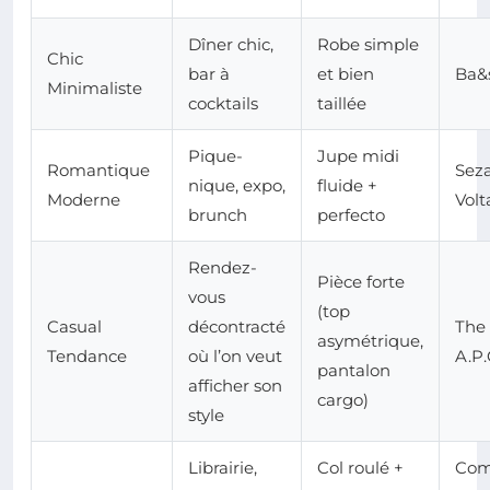
Dîner chic,
Robe simple
Chic
bar à
et bien
Ba&
Minimaliste
cocktails
taillée
Pique-
Jupe midi
Romantique
Seza
nique, expo,
fluide +
Moderne
Volt
brunch
perfecto
Rendez-
Pièce forte
vous
(top
Casual
décontracté
The 
asymétrique,
Tendance
où l’on veut
A.P.
pantalon
afficher son
cargo)
style
Librairie,
Col roulé +
Com