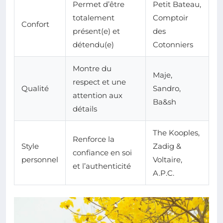
Permet d’être
Petit Bateau,
totalement
Comptoir
Confort
présent(e) et
des
détendu(e)
Cotonniers
Montre du
Maje,
respect et une
Qualité
Sandro,
attention aux
Ba&sh
détails
The Kooples,
Renforce la
Style
Zadig &
confiance en soi
personnel
Voltaire,
et l’authenticité
A.P.C.