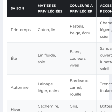
MATIÈRES
COULEURS À
ACCES
SAISON
PRIVILÉGIÉES
PRIVILÉGIER
RECO
Chape
Pastels,
Printemps
Coton, lin
légers
beige, écru
osier
Sanda
Blanc,
Lin fluide,
ouvert
Été
couleurs
soie
lunett
vives
soleil
Bordeaux,
Lainage
Trench
Automne
camel,
léger, daim
foular
rouille
Cachemire,
Gris,
Bottes
Hiver