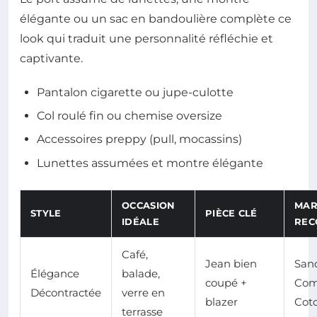
élégante ou un sac en bandoulière complète ce
look qui traduit une personnalité réfléchie et
captivante.
Pantalon cigarette ou jupe-culotte
Col roulé fin ou chemise oversize
Accessoires preppy (pull, mocassins)
Lunettes assumées et montre élégante
OCCASION
MAR
STYLE
PIÈCE CLÉ
IDÉALE
REC
Café,
Jean bien
Sand
Élégance
balade,
coupé +
Com
Décontractée
verre en
blazer
Cot
terrasse