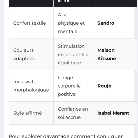
ÊTRE
Aise
Confort textile
physique et
Sandro
mentale
Stimulation
Couleurs
Maison
émotionnelle
adaptées
Kitsuné
équilibrée
Image
Inclusivité
corporelle
Rouje
morphologique
positive
Confiance en
Style affirmé
Isabel Marant
soi accrue
Pour explorer davantage comment conjuguer