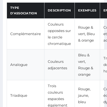
TYPE
DESCRIPTION
EXEMPLES
E
D’ASSOCIATION
Couleurs
Rouge &
Co
opposées sur
Complémentaire
vert, Bleu
et
le cercle
& orange
a
chromatique
Bleu &
Tr
Couleurs
vert,
Analogue
d
adjacentes
Rouge &
h
orange
Trois
Rouge,
C
couleurs
Triadique
jaune,
éq
espacées
bleu
d
également