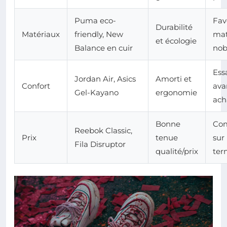
Puma eco-
Fav
Durabilité
Matériaux
friendly, New
mat
et écologie
Balance en cuir
nob
Ess
Jordan Air, Asics
Amorti et
Confort
ava
Gel-Kayano
ergonomie
ach
Bonne
Co
Reebok Classic,
Prix
tenue
sur 
Fila Disruptor
qualité/prix
ter