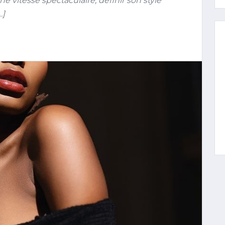
 vitesse spectaculaire, définir son style
…]